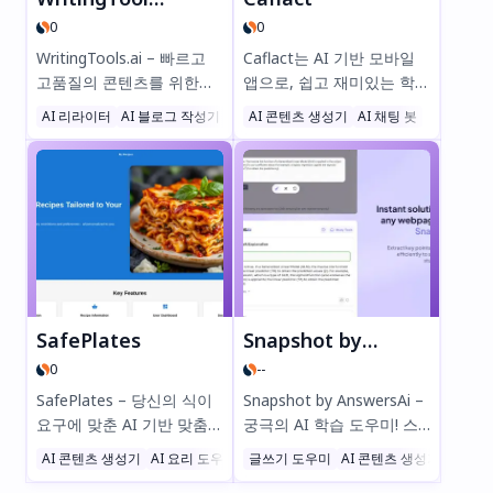
0
0
WritingTools.ai – 빠르고
Caflact는 AI 기반 모바일
고품질의 콘텐츠를 위한
앱으로, 쉽고 재미있는 학습
No.1 AI 글쓰기 도구! SEO
을 도와줍니다! 다양한 주제
AI 리라이터
AI 블로그 작성기
글쓰기 도우미
AI 콘텐츠 생성기
AI 채팅 봇
최적화된 블로그, 소셜 미디
의 일상 속 팩트를 확인하
어 게시물, 이메일 등을 단
고, 신경망과 채팅하며 지식
몇 분 만에 생성하세요. 100
을 쌓고 보상을 받아보세요.
개 이상의 AI 템플릿 중 선
호기심 많은 분들에게 완벽
택하고, AI로 편집하며,
한 앱—지금 다운로드하고
Shopify, WordPress 등에
스마트하게 탐험하세요!
자동으로 게시할 수 있습니
다. 무료로 체험해보세요—
신용카드 필요 없습니다!
SafePlates
Snapshot by AnswersAi
0
--
SafePlates – 당신의 식이
Snapshot by AnswersAi –
요구에 맞춘 AI 기반 맞춤형
궁극의 AI 학습 도우미! 스
레시피 SafePlates를 발견
크린샷만으로 즉각적이고
AI 콘텐츠 생성기
AI 요리 도우미
AI 레시피 도우미
글쓰기 도우미
AI 콘텐츠 생성기
하세요. 당신을 위해 글루텐
정확한 답변을 받아보세요.