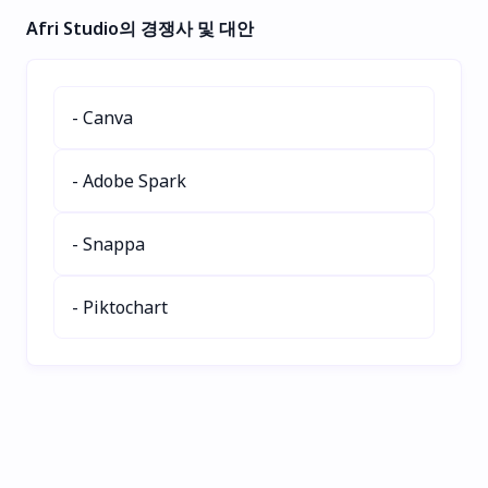
프리, 비건, 키토 등 다양한
숙제, 시험, 모든 과목의 학
Afri Studio의 경쟁사 및 대안
식단에 맞춘 레시피를 생성
습 지원에 완벽합니다. 시간
하는 스마트한 레시피 생성
을 절약하고 이해력을 높이
기입니다. 맞춤 레시피, 칼
며 더 스마트하게 공부하세
로리 정보, 소셜 공유 기능
요. 지금 다운로드하여 원활
- Canva
으로 시간을 절약하고, 식이
한 AI 기반 학습을 경험해보
호환성을 확보하며, 쉬운 식
세요!
사 계획을 즐겨보세요. 지금
- Adobe Spark
무료로 사용해보세요!
- Snappa
- Piktochart