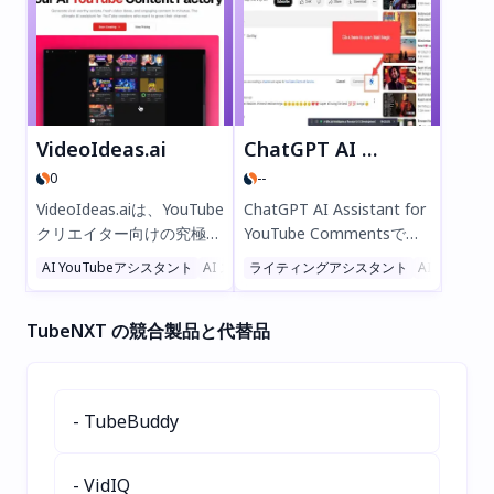
数分で生成できます。100
な代替テキストを生成。無
以上のAIテンプレートから
料25クレジットをお試しく
選択し、AIで編集し、
ださい（カード不要）！#
ShopifyやWordPressなど
代替テキスト #SEO #ウェ
に自動公開できます。無料
ブアクセシビリティ
でお試しください—クレジ
VideoIdeas.ai
ChatGPT AI assistant for Youtube comments
ットカード不要！
0
--
VideoIdeas.aiは、YouTube
ChatGPT AI Assistant for
クリエイター向けの究極の
YouTube Commentsで
AIツールです。バズる脚
YouTubeのエンゲージメン
AI YouTubeアシスタント
AI スクリプトライティング
ライティングアシスタント
AI メール
本、新鮮な動画のアイデ
トを10倍速く向上させまし
ア、魅力的なコンテンツを
ょう！この無料のChrome
TubeNXT の競合製品と代替品
数分で生成できます。最適
拡張機能は、動画やコミュ
化された長編動画、ショー
ニティ投稿、説明文に対し
ト動画、広告でチャンネル
てパーソナライズされたAI
を活性化しましょう。
返信を作成し、すべての言
- TubeBuddy
10,000人以上のクリエイタ
語に対応しています。クリ
ーに信頼され、より速いコ
エイターに最適で、返信を
ンテンツ制作と高い視聴回
自動化し時間を節約、チャ
- VidIQ