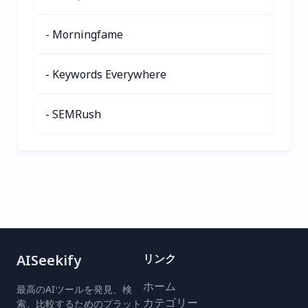
数を実現します。
ンネル成長を簡単にサポー
トします。広告なし、永久
- Morningfame
無料！🚀
- Keywords Everywhere
- SEMRush
AISeekify
リンク
ホーム
最高のAIツールを発見、検
カテゴリー
索、比較するためのプラット