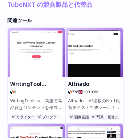
TubeNXT の競合製品と代替品
関連ツール
WritingTools.ai
Altnado
0
728
100.00%
WritingTools.ai – 高速で高
Altnado – AI搭載のNo.1代
品質なコンテンツを作成す
替テキスト生成ツール！た
るためのNo.1 AIライティ
った1行のコードを追加す
AI リライター
AI ブログライター
AI 画像認識
ライティングアシスタント
AI 写真・画像生成機
AI 
ングツール！SEO最適化さ
るだけで、SEOとアクセシ
れたブログ、ソーシャルメ
ビリティを簡単に向上。数
ディア投稿、メールなどを
秒で画像に自動的かつ正確