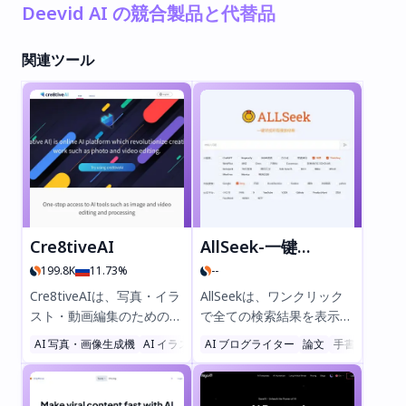
Deevid AI の競合製品と代替品
関連ツール
Cre8tiveAI
AllSeek-一键尽揽所有搜索结果
199.8K
11.73%
--
Cre8tiveAIは、写真・イラ
AllSeekは、ワンクリック
スト・動画編集のための先
で全ての検索結果を表示で
進的なAI搭載プラットフォ
きる強力なChrome拡張機
AI 写真・画像生成機
AI イラスト生成機
AI ブログライター
AI 背景生成機
論文
手書
ームです。Photo Refiner
能です。ChatGPTやKimi
やFace Refiner、
などのAI検索エンジンと従
EnpainterなどのAIツール
来の検索ツールを簡単に比