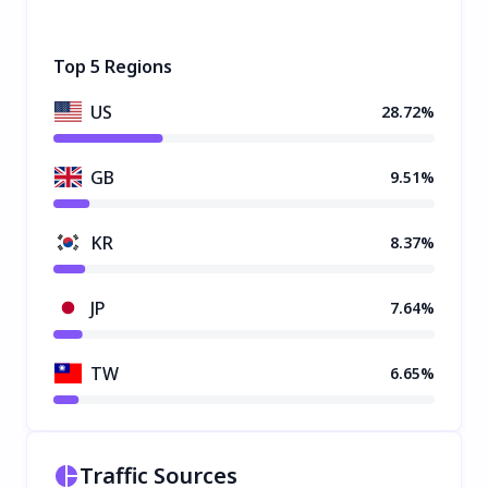
Top 5 Regions
US
28.72%
GB
9.51%
KR
8.37%
JP
7.64%
TW
6.65%
Traffic Sources