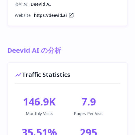
会社名
:
DeeVid AI
Website:
https://deevid.ai
Deevid AI の分析
Traffic Statistics
146.9K
7.9
Monthly Visits
Pages Per Visit
35.51
%
295