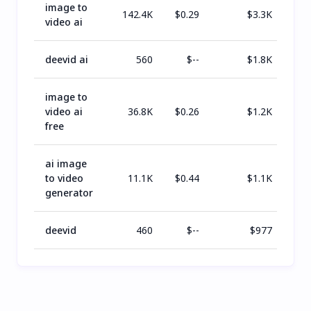
image to
142.4K
$
0.29
$
3.3K
video ai
deevid ai
560
$
--
$
1.8K
image to
video ai
36.8K
$
0.26
$
1.2K
free
ai image
to video
11.1K
$
0.44
$
1.1K
generator
deevid
460
$
--
$
977