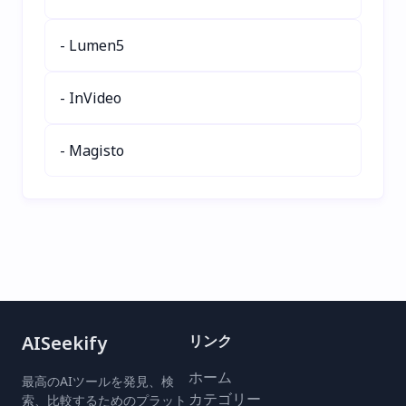
のクリエイターから信頼さ
れるSaze AIは、時間の節
- Lumen5
約、コンテンツ品質の向
上、無限の創造性の解放を
実現します。今すぐお試し
- InVideo
ください！
- Magisto
AISeekify
リンク
ホーム
最高のAIツールを発見、検
カテゴリー
索、比較するためのプラット