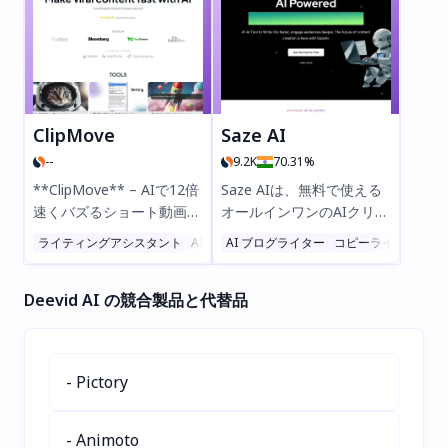
を使用して、画像解像度の
較できます。時間を節約
向上、顔の補正、アニメ風
し、包括的な回答を即座に
アートの生成、写真を絵画
得ることが可能。研究者や
風に変換することが可能で
マルチタスクをこなす方に
す。高速で簡単、かつ安全
最適です。よりスマートな
に利用できるため、デザイ
ブラウジングを実現する
ClipMove
Saze AI
ナーやクリエイターに最適
AllSeekを今日お試しくだ
--
9.2K
70.31%
です。今すぐCre8tiveAIを
さい！
お試しください！
**ClipMove** – AIで12倍
Saze AIは、無料で使える
速くバズるショート動画を
オールインワンのAIクリエ
作成！ダイナミックなキャ
イティブハブです。文章作
ライティングアシスタント
AI コンテンツジェネレーター
AI ブログライター
コピーライティング
テキストから画
プション、高品質なBロー
成、画像生成、写真編集を
ル、AI編集でエンゲージメ
一つのプラットフォームで
Deevid AI の競合製品と代替品
ント向上。スキル不要で
実現。AIテキスト生成、テ
す。世界中のトップクリエ
キストプロンプトから生ま
イターや企業から信頼され
れる美しいビジュアル、手
ています。今すぐ
軽な写真加工など、強力な
- Pictory
ClipMoveを試して、手軽
ツールで生産性を向上させ
に高品質なコンテンツを制
ましょう。すべて100%無
作しましょう！
料で利用可能です。世界中
- Animoto