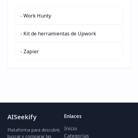
transportistas. Ahorra un
90% de tiempo en tareas
- Work Hunty
logísticas, aumenta la
eficiencia y mejora las
relaciones con los
- Kit de herramientas de Upwork
clientes gracias a su
integración perfecta con
- Zapier
el correo electrónico,
extracción de datos y
automatización
inteligente. Optimiza tus
envíos sin esfuerzo con
LoadLogic.
AISeekify
Enlaces
Inicio
Plataforma para descubrir,
Categorías
buscar y comparar las