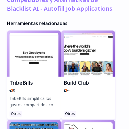
Blacklist AI - Autofill Job Applications
Herramientas relacionadas
TribeBills
Build Club
0
--
TribeBills simplifica los
gastos compartidos con
seguimiento automático,
Otros
Otros
repartos justos y
liquidaciones fáciles.