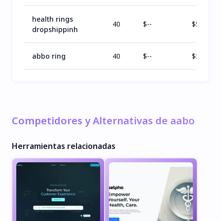
health rings
40
$
--
$
56
dropshippinh
abbo ring
40
$
--
$
38
Competidores y Alternativas de aabo
Herramientas relacionadas