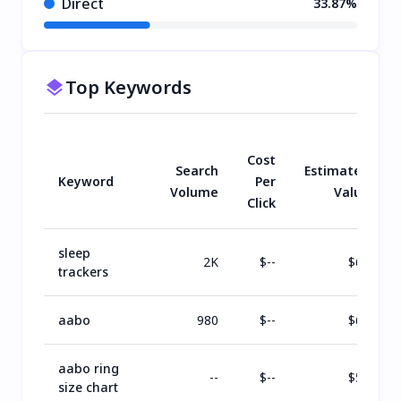
Direct
33.87%
Top Keywords
Cost
Search
Estimated
Keyword
Per
Volume
Value
Click
sleep
2K
$
--
$
66
trackers
aabo
980
$
--
$
61
aabo ring
--
$
--
$
57
size chart