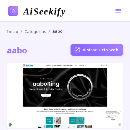
AiSeekify
aabo
/
/
Inicio
Categorías
aabo
Visitar sitio web