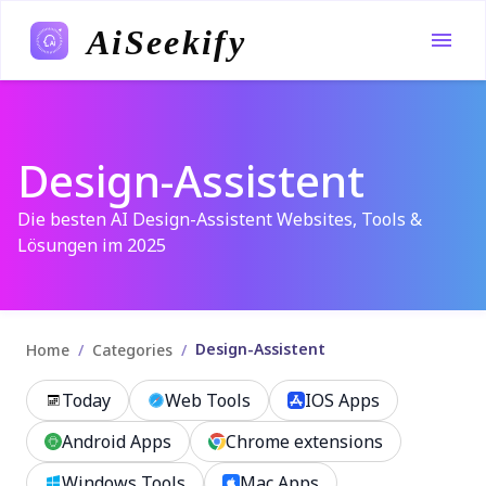
AiSeekify
Design-Assistent
Die besten AI Design-Assistent Websites, Tools &
Lösungen im 2025
Design-Assistent
/
/
Home
Categories
Today
Web Tools
IOS Apps
Android Apps
Chrome extensions
Windows Tools
Mac Apps