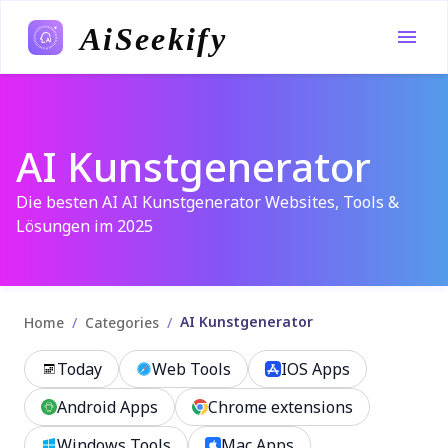
AiSeekify
AI Kunstgenerator
Die besten AI AI Kunstgenerator Websites, Tools &
Lösungen im 2025
AI Kunstgenerator
/
/
Home
Categories
Today
Web Tools
IOS Apps
Android Apps
Chrome extensions
Windows Tools
Mac Apps