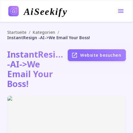
AiSeekify
/
/
Startseite
Kategorien
InstantResign -AI->We Email Your Boss!
InstantResign
Website besuchen
-AI->We
Email Your
Boss!