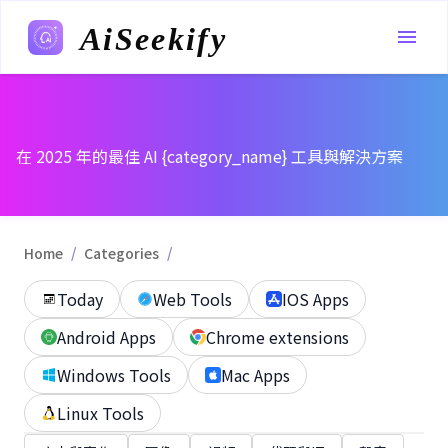
AiSeekify
在 2025 年的最佳 AI {category_name} 工具與解決方案
/
/
Home
Categories
Today
Web Tools
IOS Apps
Android Apps
Chrome extensions
Windows Tools
Mac Apps
Linux Tools