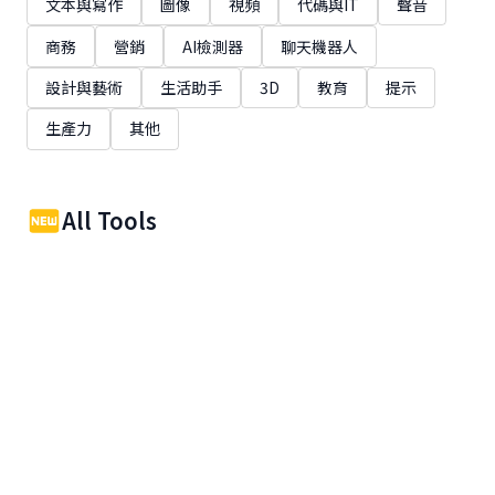
文本與寫作
圖像
視頻
代碼與IT
聲音
商務
營銷
AI檢測器
聊天機器人
設計與藝術
生活助手
3D
教育
提示
生產力
其他
All Tools