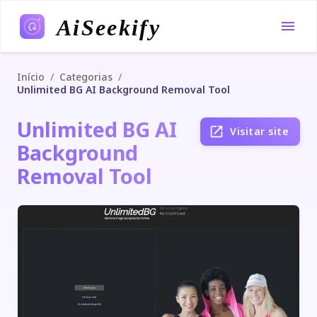
AiSeekify
/
/
Início
Categorias
Unlimited BG AI Background Removal Tool
Unlimited BG AI
Visitar site
Background
Removal Tool