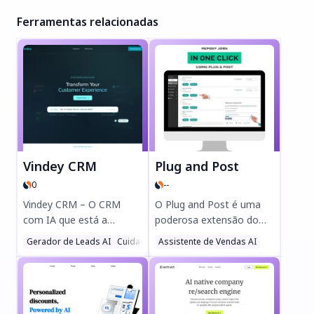
Ferramentas relacionadas
Vindey CRM
Plug and Post
0
--
Vindey CRM – O CRM
O Plug and Post é uma
com IA que está a
poderosa extensão do
revolucionar a gestão de
Chrome para
Gerador de Leads AI
Cuidados de Saúde
Assistente de Vendas AI
Assistente de Atendimento 
propriedades e vendas!
empregadores no Indeed,
Aumente a eficiência com
concebida para poupar
fluxos de trabalho
tempo com títulos e
automatizados, nutrição
descrições de emprego
inteligente de leads e
gerados por IA.