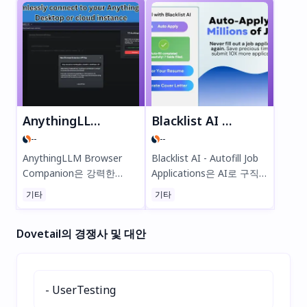
야기는 그만! 영수증을 찍
고, 청구서를 나누고, 앱 내
에서 바로 정산하세요. 지금
TribeBills에 가입하고 스트
레스 없는 그룹 재정을 경험
해보세요!
AnythingLLM Browser Companion
Blacklist AI - Autofill Job Applications
--
--
AnythingLLM Browser
Blacklist AI - Autofill Job
Companion은 강력한
Applications은 AI로 구직
Chrome 확장 프로그램으
지원을 자동화하는 강력한
기타
기타
로, AnythingLLM과 원활하
Chrome 확장 프로그램입
게 연동되어 웹 콘텐츠를 직
니다. 양식 자동 작성, 이력
Dovetail의 경쟁사 및 대안
접 작업 공간에 저장하고 관
서 맞춤 조정, 수천 개의 구
리할 수 있게 해줍니다. 연
직 사이트에 한 번의 클릭으
구자와 생산성 애호가에게
로 지원하는 기능으로 시간
이상적인 이 도구는 온라인
을 절약하세요. ATS 친화적
- UserTesting
및 데스크톱 버전(v1.6.5 이
인 제출로 합격 가능성을 높