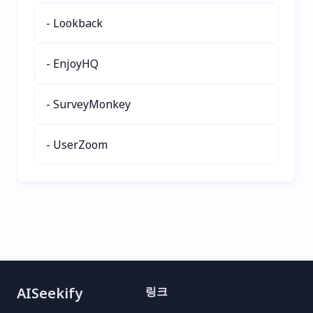
상)을 모두 지원합니다. 손
이고, 10배 더 빠르게 지원
쉬운 콘텐츠 수집, 화이트
할 수 있습니다. 오늘부터
- Lookback
라벨링, 오픈 소스 커스터마
손쉽게 꿈의 직장을 얻어보
이징으로 효율성을 높여보
세요!
- EnjoyHQ
세요. 지금 AnythingLLM
Browser Companion을 사
용해보세요!
- SurveyMonkey
- UserZoom
AISeekify
링크