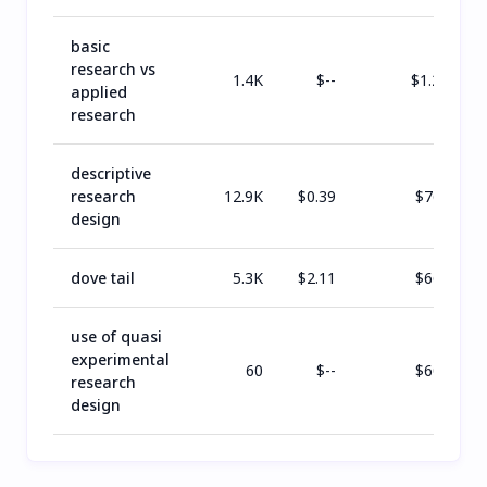
basic
research vs
1.4K
$
--
$
1.2K
applied
research
descriptive
research
12.9K
$
0.39
$
764
design
dove tail
5.3K
$
2.11
$
668
use of quasi
experimental
60
$
--
$
606
research
design