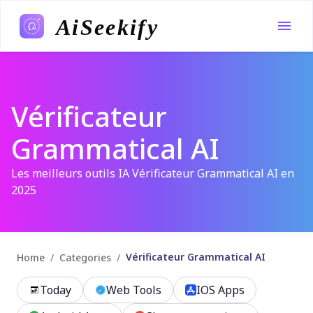
AiSeekify
Vérificateur
Grammatical AI
Les meilleurs outils IA Vérificateur Grammatical AI en
2025
Vérificateur Grammatical AI
/
/
Home
Categories
Today
Web Tools
IOS Apps