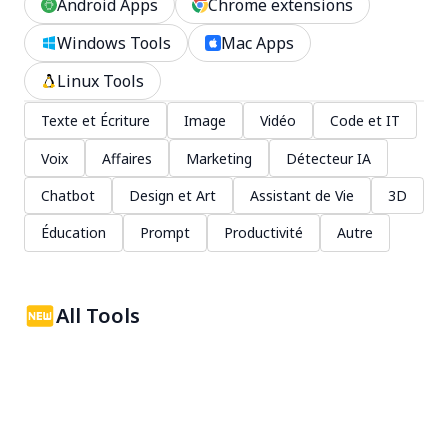
Android Apps
Chrome extensions
Windows Tools
Mac Apps
Linux Tools
Texte et Écriture
Image
Vidéo
Code et IT
Voix
Affaires
Marketing
Détecteur IA
Chatbot
Design et Art
Assistant de Vie
3D
Éducation
Prompt
Productivité
Autre
All Tools