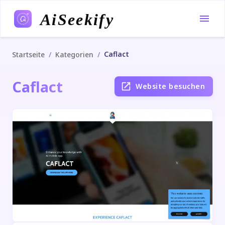
AiSeekify
Caflact
/
/
Startseite
Kategorien
Caflact
Website besuchen