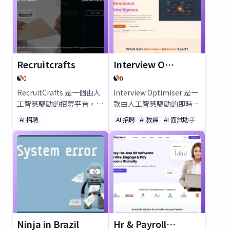
Recruitcrafts
Interview Optimiser
0
0
RecruitCrafts 是一個由人
Interview Optimiser 是一
工智慧驅動的招募平台，旨
款由人工智慧驅動的即時面
在透過智能自動化簡化招聘
試練習工具，幫助您在下次
AI 招聘
AI 招聘
AI 教練
AI 面試助手
流程。透過AI履歷篩選、職
求職面試中脫穎而出。體驗
缺發布優化及面試排程等功
語音對語音互動、情緒與語
能，全面提升效率——所有
調分析，以及根據您應徵職
操作皆在一個直觀的ATS系
位量身打造的 自適應回
統中完成。縮短40%的招聘
饋。提升自信、精煉回答，
時間，更快鎖定頂尖人才！
成功獲得夢寐以求的工作
——立即開始練習吧！
Ninja in Brazil
Hr & Payroll Software