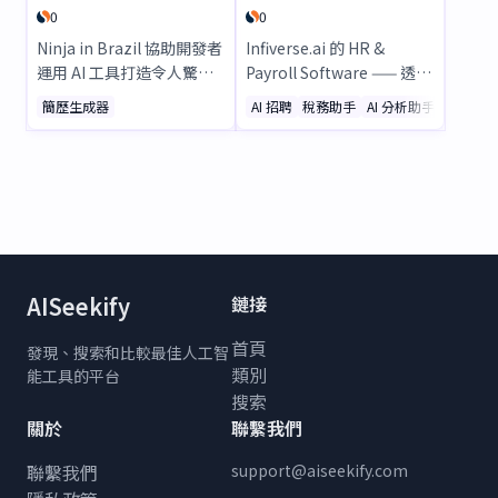
0
0
Ninja in Brazil 協助開發者
Infiverse.ai 的 HR &
運用 AI 工具打造令人驚
Payroll Software —— 透過
豔、符合 ATS 系統的履
AI 驅動的自動化，簡化人力
簡歷生成器
AI 招聘
稅務助手
AI 分析助手
歷。在個人專屬網域展示技
資源管理流程！輕鬆處理招
能、開源專案與工作經歷
聘、考勤、薪資、合規及員
——無浮水印，僅提供專業
工參與度等事務。透過行動
且支援行動裝置瀏覽的履
存取、即時分析及安全的雲
歷。透過分析數據與熱力圖
端解決方案，提升工作效
追蹤招聘人員的互動情況。
率。獲得 500 多家品牌信
立即免費開始使用！
賴。立即申請免費演示！
AISeekify
鏈接
首頁
發現、搜索和比較最佳人工智
類別
能工具的平台
搜索
關於
聯繫我們
聯繫我們
support@aiseekify.com