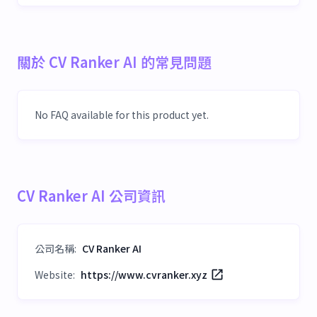
關於 CV Ranker AI 的常見問題
No FAQ available for this product yet.
CV Ranker AI 公司資訊
公司名稱
:
CV Ranker AI
Website:
https://www.cvranker.xyz