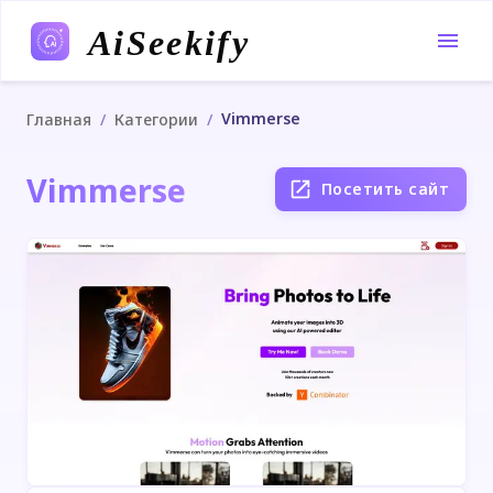
AiSeekify
Vimmerse
/
/
Главная
Категории
Vimmerse
Посетить сайт