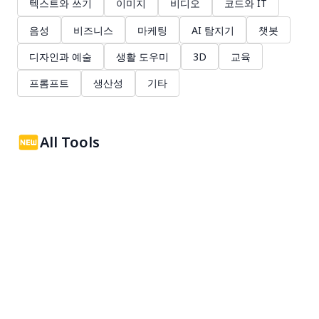
텍스트와 쓰기
이미지
비디오
코드와 IT
음성
비즈니스
마케팅
AI 탐지기
챗봇
디자인과 예술
생활 도우미
3D
교육
프롬프트
생산성
기타
All Tools