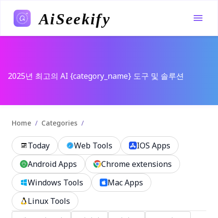
AiSeekify
2025년 최고의 AI {category_name} 도구 및 솔루션
/
/
Home
Categories
Today
Web Tools
IOS Apps
Android Apps
Chrome extensions
Windows Tools
Mac Apps
Linux Tools