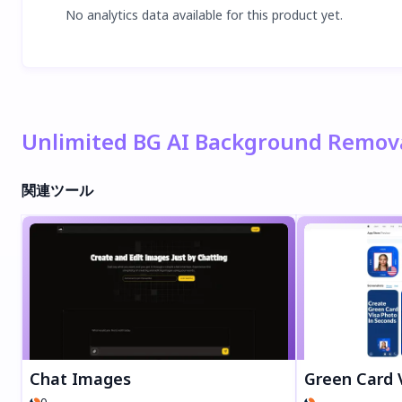
No analytics data available for this product yet.
Unlimited BG AI Background R
関連ツール
Chat Images
Green Card Vis