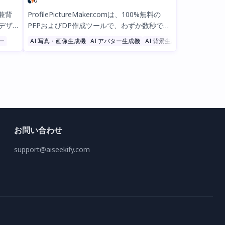
0
ル兼背
ProfilePictureMaker.comは、100%無料の
、デザ
PFPおよびDP作成ツールで、わずか数秒で素
画像を
晴らしく目を引くプロフィール画像を作成で
ー
AI 写真・画像生成機
AI アバター生成機
AI 背景生成機
AIに
きます。LinkedIn、Instagram、TikTokなど
写真の
に最適で、カスタムボーダー、テキスト、フ
お試
ィルターを追加可能。すべての処理はローカ
でビジ
ルで行われるためプライバシーも安心。数百
万人に信頼され、SNSで目立つ最も簡単な方
法です。今すぐお試しください！
お問い合わせ
support@aiseekify.com