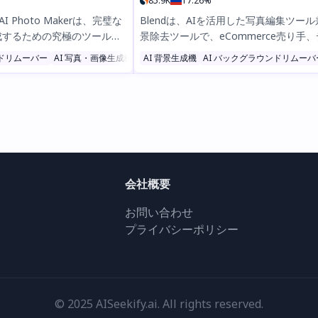
85.9K
17.26%
sa AI Photo Makerは、完璧な
Blendは、AIを活用した写真編集ツー
成するための究極のツールで
景除去ツールで、eCommerce売り手
景削除とプロフェッショナル
イナー、マーケターが数秒でプロ級の
ンドリムーバー
AI 写真・画像生成機
AI 背景生成機
AI 背景生成機
AI バックグラウンドリムーバ
リーンカードやDV抽選の公
作成するのを支援します。背景の除去、
て簡単に画像のサイズ変更、
よるシーンの生成、ロゴのデザイン、
イズが可能。迅速、安全、
補正を簡単に行えます。無料でBlendを
ストレスのないビザ申請を実
しいただき、プロレベルの編集ツール
ぐダウンロードして、スムー
ュアルを向上させましょう。
会社概要
お問い合わせ
プライバシーポリシー
© 2025 AISeekify.ai. All rights reserved.