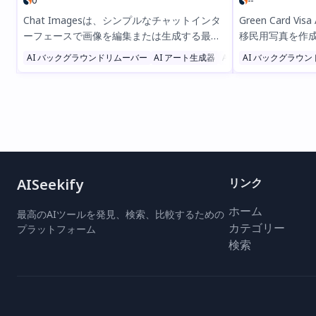
0
--
Chat Imagesは、シンプルなチャットインタ
Green Card Vi
ーフェースで画像を編集または生成する最も
移民用写真を作
簡単な方法です。ただやりたいことを平易な
す。AIによる背
AI バックグラウンドリムーバー
AI アート生成器
AI 写真・画像生成機
AI バックグラウ
言葉で説明するだけで、AI搭載ツールが素晴
な編集機能で、グ
らしい結果をお届けします。背景の削除、写
式要件に合わせ
真のライティング調整、新しい画像の作成な
補正、カスタマ
ど、20以上の言語で利用可能。複雑なソフト
100％準拠で、
ウェアは必要ありません。AI駆動のシームレ
現します。今す
スな画像編集を、今日からChat Imagesでお
ズな手続きを！
試しください！
AISeekify
リンク
ホーム
最高のAIツールを発見、検索、比較するための
カテゴリー
プラットフォーム
検索