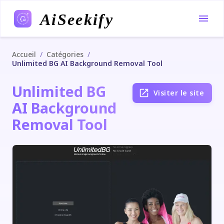
AiSeekify
/
/
Accueil
Catégories
Unlimited BG AI Background Removal Tool
Unlimited BG
Visiter le site
AI Background
Removal Tool