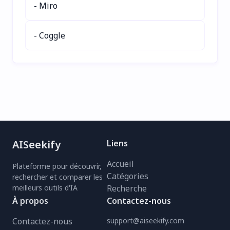
- Miro
pour les créateurs de
contenu, les journalistes
et les chercheurs—
- Coggle
transcrivez dans 98
langues avec une rapidité
et une précision
inégalées. Essayez
UniScribe dès aujourd'hui !
AISeekify
Liens
Accueil
Plateforme pour découvrir,
Catégories
rechercher et comparer les
meilleurs outils d'IA
Recherche
À propos
Contactez-nous
Contactez-nous
support@aiseekify.com