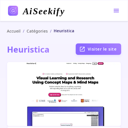
AiSeekify
Heuristica
/
/
Accueil
Catégories
Heuristica
Visiter le site