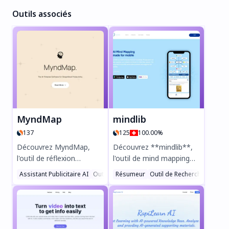
Outils associés
MyndMap
mindlib
137
125
100.00%
Découvrez MyndMap,
Découvrez **mindlib**,
l'outil de réflexion
l'outil de mind mapping
numérique
propulsé par l'IA pour une
Assistant Publicitaire AI
Outils de Productivité AI
Résumeur
Outil de Recherche AI
Gestion des Tâches 
Ges
révolutionnaire conçu
gestion des
pour booster votre
connaissances
productivité comme
personnelles sans effort.
jamais auparavant.
Organisez vos idées,
MyndMap Global Version
connectez vos pensées