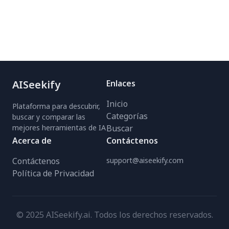
AISeekify
Enlaces
Inicio
Plataforma para descubrir,
Categorías
buscar y comparar las
mejores herramientas de IA
Buscar
Acerca de
Contáctenos
Contáctenos
support@aiseekify.com
Política de Privacidad
© 2025 AISeekify.ai. Todos los derechos reservados.