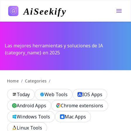
AiSeekify
Las mejores herramientas y soluciones de IA
{category_name} en 2025
/
/
Home
Categories
Today
Web Tools
IOS Apps
Android Apps
Chrome extensions
Windows Tools
Mac Apps
Linux Tools