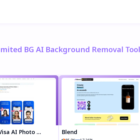
limited BG AI Background Removal Too
a AI Photo Maker
Blend