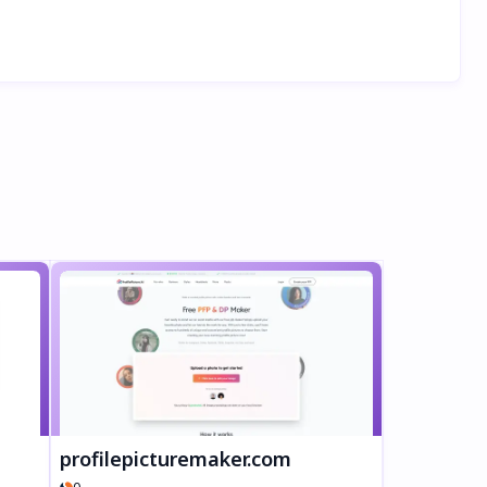
l
profilepicturemaker.com