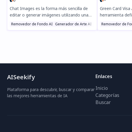
0
--
Chat Images es la forma más sencilla de
Green Card Visa
editar o generar imágenes utilizando una
herramienta defi
interfaz de chat. Solo describe lo que
inmigración imp
Removedor de Fondo AI
Generador de Arte AI
Generador de Fotos e
Removedor de Fo
deseas en lenguaje natural y nuestra
mejora y person
herramienta con tecnología IA te ofrecerá
fácilmente para 
resultados impresionantes. Elimina fondos,
oficiales de la G
cambia la iluminación de fotos, crea
Visas DV, gracia
imágenes nuevas y mucho más, todo en
con IA y edición
más de 20 idiomas. Sin necesidad de
y 100% conform
software complejo. ¡Prueba Chat Images
una solicitud de 
hoy mismo y disfruta de una edición de
AISeekify
Enlaces
imágenes fluida y potenciada por IA!
Inicio
Plataforma para descubrir, buscar y comparar
Categorías
las mejores herramientas de IA
Buscar