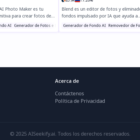
85.9K
17.26%
 AI Photo Maker es tu
Blend es un editor de fotos y eliminad
nitiva para crear fotos de
fondos impulsado por IA que ayuda a
ecables. Redimensiona,
vendedores de eCommerce, diseñador
 Imágenes AI
ndo AI
Generador de Fotos e Imágenes AI
Generador de Fondo AI
Generador de Fondo AI
Removedor de Fo
aliza tus imágenes
marketers a crear imágenes profesion
cumplir con los requisitos
en segundos. Elimina fondos, genera
reen Card y la Lotería de
escenas con IA, diseña logos y mejora
s a la eliminación de fondo
fotos sin esfuerzo. Prueba Blend grati
 profesional. Rápido, seguro
eleva tus imágenes con herramientas
e—¡descárgalo ahora para
edición de nivel profesional.
visa sin estrés!
Acerca de
Contáctenos
Política de Privacidad
© 2025 AISeekify.ai. Todos los derechos reservados.